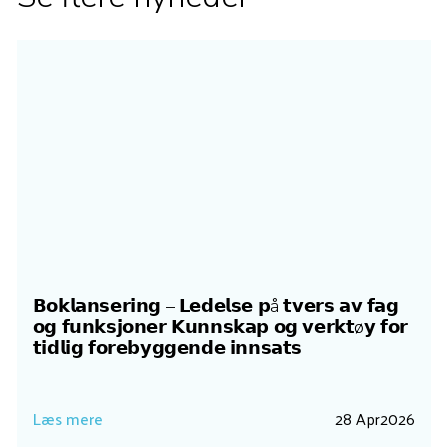
𝗕𝗼𝗸𝗹𝗮𝗻𝘀𝗲𝗿𝗶𝗻𝗴 – 𝗟𝗲𝗱𝗲𝗹𝘀𝗲 𝗽å 𝘁𝘃𝗲𝗿𝘀 𝗮𝘃 𝗳𝗮𝗴
𝗼𝗴 𝗳𝘂𝗻𝗸𝘀𝗷𝗼𝗻𝗲𝗿 𝗞𝘂𝗻𝗻𝘀𝗸𝗮𝗽 𝗼𝗴 𝘃𝗲𝗿𝗸𝘁ø𝘆 𝗳𝗼𝗿
𝘁𝗶𝗱𝗹𝗶𝗴 𝗳𝗼𝗿𝗲𝗯𝘆𝗴𝗴𝗲𝗻𝗱𝗲 𝗶𝗻𝗻𝘀𝗮𝘁𝘀
Læs mere
28 Apr
2026