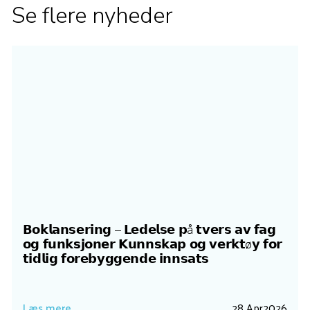
Se flere nyheder
𝗕𝗼𝗸𝗹𝗮𝗻𝘀𝗲𝗿𝗶𝗻𝗴 – 𝗟𝗲𝗱𝗲𝗹𝘀𝗲 𝗽å 𝘁𝘃𝗲𝗿𝘀 𝗮𝘃 𝗳𝗮𝗴
𝗼𝗴 𝗳𝘂𝗻𝗸𝘀𝗷𝗼𝗻𝗲𝗿 𝗞𝘂𝗻𝗻𝘀𝗸𝗮𝗽 𝗼𝗴 𝘃𝗲𝗿𝗸𝘁ø𝘆 𝗳𝗼𝗿
𝘁𝗶𝗱𝗹𝗶𝗴 𝗳𝗼𝗿𝗲𝗯𝘆𝗴𝗴𝗲𝗻𝗱𝗲 𝗶𝗻𝗻𝘀𝗮𝘁𝘀
Læs mere
28 Apr
2026