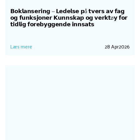
𝗕𝗼𝗸𝗹𝗮𝗻𝘀𝗲𝗿𝗶𝗻𝗴 – 𝗟𝗲𝗱𝗲𝗹𝘀𝗲 𝗽å 𝘁𝘃𝗲𝗿𝘀 𝗮𝘃 𝗳𝗮𝗴
𝗼𝗴 𝗳𝘂𝗻𝗸𝘀𝗷𝗼𝗻𝗲𝗿 𝗞𝘂𝗻𝗻𝘀𝗸𝗮𝗽 𝗼𝗴 𝘃𝗲𝗿𝗸𝘁ø𝘆 𝗳𝗼𝗿
𝘁𝗶𝗱𝗹𝗶𝗴 𝗳𝗼𝗿𝗲𝗯𝘆𝗴𝗴𝗲𝗻𝗱𝗲 𝗶𝗻𝗻𝘀𝗮𝘁𝘀
Læs mere
28 Apr
2026